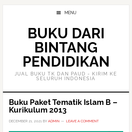
Skip
Skip
to
to
MENU
main
primary
content
sidebar
BUKU DARI
BINTANG
PENDIDIKAN
JUAL BUKU TK DAN PAUD - KIRIM KE
SELURUH INDONESIA
Buku Paket Tematik Islam B –
Kurikulum 2013
DECEMBER 21, 2021
BY
ADMIN
LEAVE A COMMENT