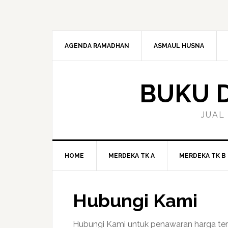
Skip
Skip
Skip
to
to
to
primary
main
primary
navigation
content
sidebar
AGENDA RAMADHAN
ASMAUL HUSNA
BUKU D
JUAL
HOME
MERDEKA TK A
MERDEKA TK B
Hubungi Kami
Hubungi Kami untuk penawaran harga ter