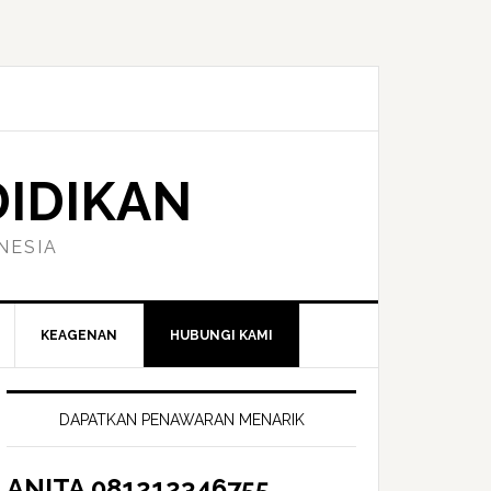
DIDIKAN
NESIA
KEAGENAN
HUBUNGI KAMI
Primary
Sidebar
DAPATKAN PENAWARAN MENARIK
ANITA 081212346755