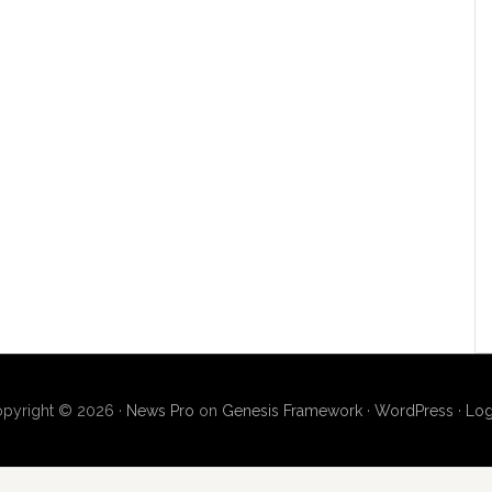
pyright © 2026 ·
News Pro
on
Genesis Framework
·
WordPress
·
Log