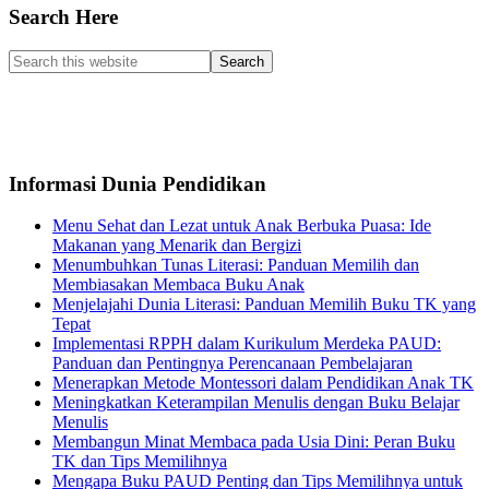
Search Here
Search
this
website
Informasi Dunia Pendidikan
Menu Sehat dan Lezat untuk Anak Berbuka Puasa: Ide
Makanan yang Menarik dan Bergizi
Menumbuhkan Tunas Literasi: Panduan Memilih dan
Membiasakan Membaca Buku Anak
Menjelajahi Dunia Literasi: Panduan Memilih Buku TK yang
Tepat
Implementasi RPPH dalam Kurikulum Merdeka PAUD:
Panduan dan Pentingnya Perencanaan Pembelajaran
Menerapkan Metode Montessori dalam Pendidikan Anak TK
Meningkatkan Keterampilan Menulis dengan Buku Belajar
Menulis
Membangun Minat Membaca pada Usia Dini: Peran Buku
TK dan Tips Memilihnya
Mengapa Buku PAUD Penting dan Tips Memilihnya untuk