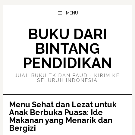
Skip
Skip
to
to
MENU
main
primary
content
sidebar
BUKU DARI
BINTANG
PENDIDIKAN
JUAL BUKU TK DAN PAUD - KIRIM KE
SELURUH INDONESIA
Menu Sehat dan Lezat untuk
Anak Berbuka Puasa: Ide
Makanan yang Menarik dan
Bergizi