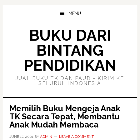
Skip
Skip
to
to
MENU
main
primary
content
sidebar
BUKU DARI
BINTANG
PENDIDIKAN
JUAL BUKU TK DAN PAUD - KIRIM KE
SELURUH INDONESIA
Memilih Buku Mengeja Anak
TK Secara Tepat, Membantu
Anak Mudah Membaca
JUNE 17, 2021
BY
ADMIN
LEAVE A COMMENT