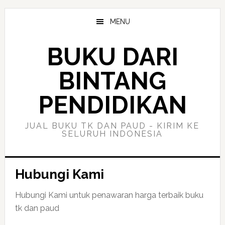
Skip
Skip
to
to
MENU
main
primary
content
sidebar
BUKU DARI
BINTANG
PENDIDIKAN
JUAL BUKU TK DAN PAUD - KIRIM KE
SELURUH INDONESIA
Hubungi Kami
Hubungi Kami untuk penawaran harga terbaik buku
tk dan paud