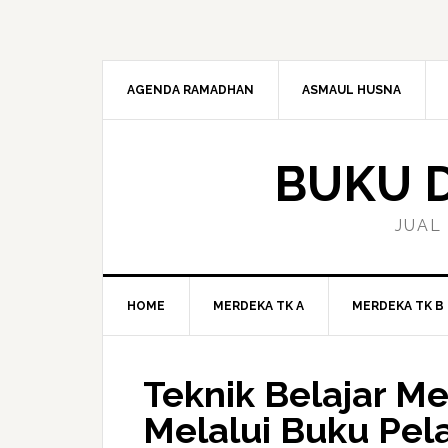
Skip
Skip
Skip
to
to
to
primary
main
primary
navigation
content
sidebar
AGENDA RAMADHAN
ASMAUL HUSNA
BUKU D
JUAL
HOME
MERDEKA TK A
MERDEKA TK B
Teknik Belajar M
Melalui Buku Pel