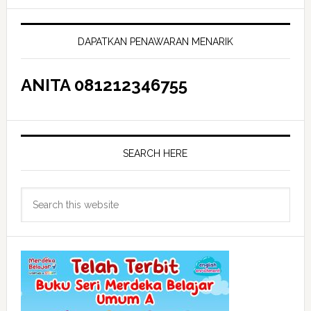
Primary
Sidebar
DAPATKAN PENAWARAN MENARIK
ANITA 081212346755
SEARCH HERE
Search
this
website