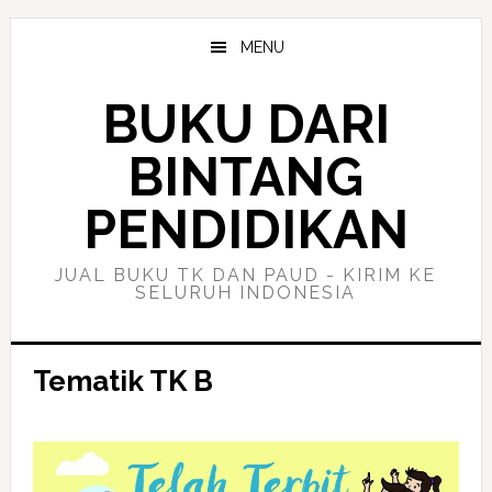
Skip
Skip
to
to
MENU
main
primary
content
sidebar
BUKU DARI
BINTANG
PENDIDIKAN
JUAL BUKU TK DAN PAUD - KIRIM KE
SELURUH INDONESIA
Tematik TK B