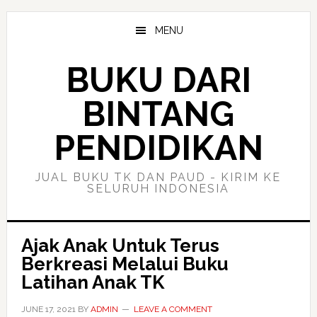
Skip
Skip
to
to
MENU
main
primary
content
sidebar
BUKU DARI
BINTANG
PENDIDIKAN
JUAL BUKU TK DAN PAUD - KIRIM KE
SELURUH INDONESIA
Ajak Anak Untuk Terus
Berkreasi Melalui Buku
Latihan Anak TK
JUNE 17, 2021
BY
ADMIN
LEAVE A COMMENT