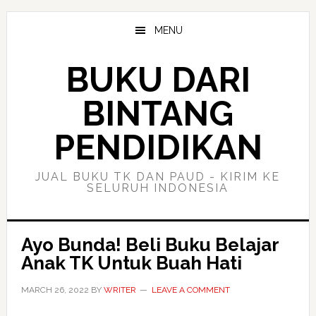
Skip
Skip
to
to
MENU
main
primary
content
sidebar
BUKU DARI
BINTANG
PENDIDIKAN
JUAL BUKU TK DAN PAUD - KIRIM KE
SELURUH INDONESIA
Ayo Bunda! Beli Buku Belajar
Anak TK Untuk Buah Hati
MARCH 26, 2022
BY
WRITER
LEAVE A COMMENT