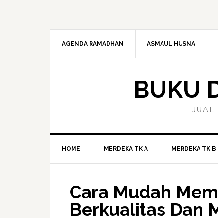
Skip
Skip
Skip
to
to
to
primary
main
primary
navigation
content
sidebar
AGENDA RAMADHAN
ASMAUL HUSNA
BUKU D
JUAL
HOME
MERDEKA TK A
MERDEKA TK B
Cara Mudah Memb
Berkualitas Dan 