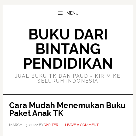
Skip
Skip
to
to
MENU
main
primary
content
sidebar
BUKU DARI
BINTANG
PENDIDIKAN
JUAL BUKU TK DAN PAUD - KIRIM KE
SELURUH INDONESIA
Cara Mudah Menemukan Buku
Paket Anak TK
MARCH 23, 2022
BY
WRITER
LEAVE A COMMENT