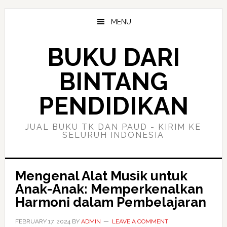
Skip
Skip
to
to
MENU
main
primary
content
sidebar
BUKU DARI
BINTANG
PENDIDIKAN
JUAL BUKU TK DAN PAUD - KIRIM KE
SELURUH INDONESIA
Mengenal Alat Musik untuk
Anak-Anak: Memperkenalkan
Harmoni dalam Pembelajaran
FEBRUARY 17, 2024
BY
ADMIN
LEAVE A COMMENT